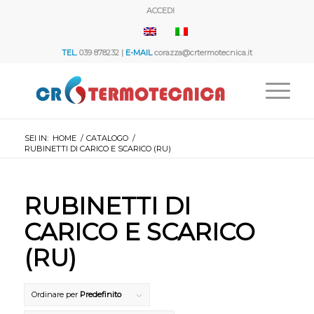
ACCEDI
TEL.
039 878232 |
E-MAIL
corazza@crtermotecnica.it
SEI IN:
HOME
/
CATALOGO
/
RUBINETTI DI CARICO E SCARICO (RU)
RUBINETTI DI
CARICO E SCARICO
(RU)
Ordinare per
Predefinito