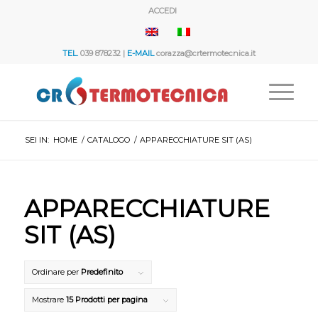
ACCEDI
TEL.
039 878232 |
E-MAIL
corazza@crtermotecnica.it
SEI IN:
HOME
/
CATALOGO
/
APPARECCHIATURE SIT (AS)
APPARECCHIATURE
SIT (AS)
Ordinare per
Predefinito
Mostrare
15 Prodotti per pagina