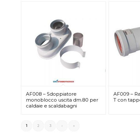
AF008 – Sdoppiatore
AF009 – Ra
monoblocco uscita dm.80 per
T con tapp
caldaie e scaldabagni
1
2
3
›
»