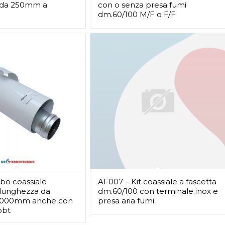
 da 250mm a
con o senza presa fumi
dm.60/100 M/F o F/F
bo coassiale
AF007 – Kit coassiale a fascetta
lunghezza da
dm.60/100 con terminale inox e
1000mm anche con
presa aria fumi
pbt