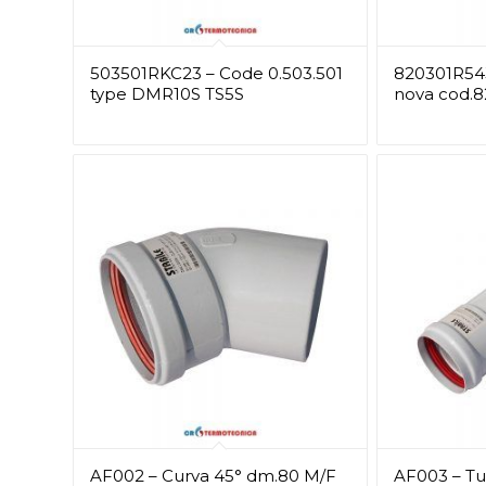
503501RKC23 – Code 0.503.501
820301R543
type DMR10S TS5S
nova cod.8
AF002 – Curva 45° dm.80 M/F
AF003 – T