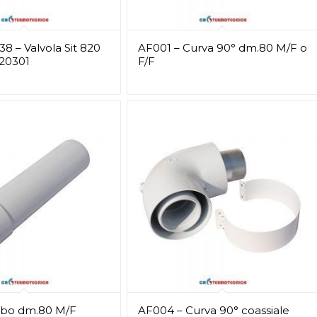
8 – Valvola Sit 820
AF001 – Curva 90° dm.80 M/F o
20301
F/F
ubo dm.80 M/F
AF004 – Curva 90° coassiale