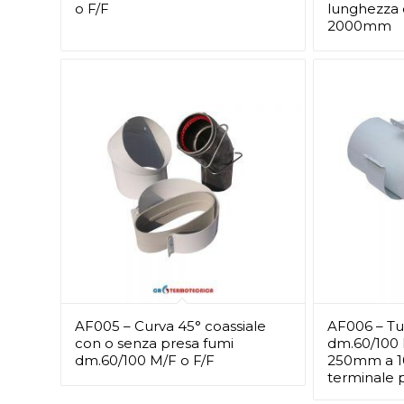
o F/F
lunghezza
2000mm
AF005 – Curva 45° coassiale
AF006 – Tu
con o senza presa fumi
dm.60/100 
dm.60/100 M/F o F/F
250mm a 
terminale 