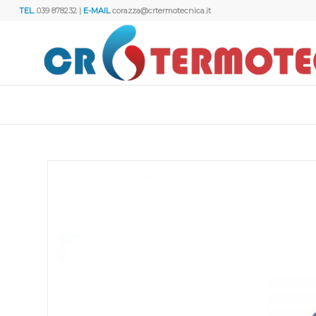
TEL.
039 878232 |
E-MAIL
corazza@crtermotecnica.it