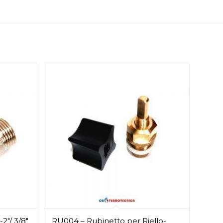
2″/ 3/8″
RU004 – Rubinetto per Riello-