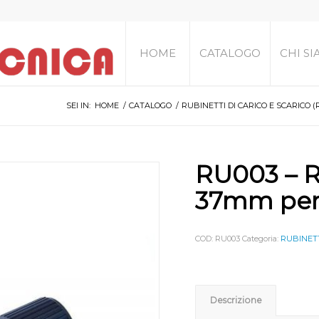
HOME
CATALOGO
CHI S
SEI IN:
HOME
/
CATALOGO
/
RUBINETTI DI CARICO E SCARICO (
RU003 – R
37mm per
COD:
RU003
Categoria:
RUBINETT
Descrizione