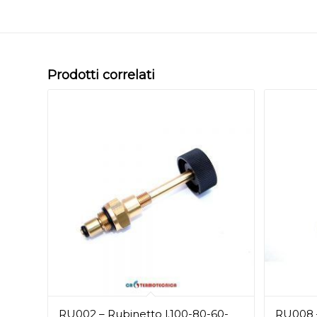
Prodotti correlati
RU002 – Rubinetto l.100-80-60-
RU008 –