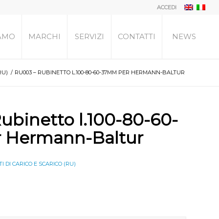
ACCEDI
IAMO
MARCHI
SERVIZI
CONTATTI
NEWS
RU)
/
RU003 – RUBINETTO L.100-80-60-37MM PER HERMANN-BALTUR
ubinetto l.100-80-60-
 Hermann-Baltur
I DI CARICO E SCARICO (RU)