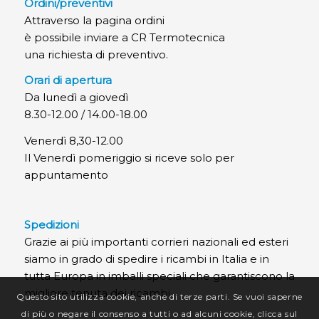
Ordini/preventivi
Attraverso la pagina ordini
è possibile inviare a CR Termotecnica
una richiesta di preventivo.
Orari di apertura
Da lunedì a giovedì
8.30-12.00 / 14.00-18.00
Venerdì 8,30-12.00
Il Venerdì pomeriggio si riceve solo per
appuntamento
Spedizioni
Grazie ai più importanti corrieri nazionali ed esteri
siamo in grado di spedire i ricambi in Italia e in
tutta Europa in imballi speciali che garantiscono la
migliore tenuta dei ricambi.
Questo sito utilizza cookie, anche di terze parti. Se vuoi saperne
di più o negare il consenso a tutti o ad alcuni cookie, clicca sul