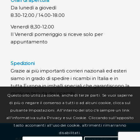
Orari di apertura
Da lunedì a giovedì
8.30-12.00 / 14.00-18.00
Venerdì 8,30-12.00
Il Venerdì pomeriggio si riceve solo per
appuntamento
Spedizioni
Grazie ai più importanti corrieri nazionali ed esteri
siamo in grado di spedire i ricambi in Italia e in
tutta Europa in imballi speciali che garantiscono la
migliore tenuta dei ricambi.
Questo sito utilizza cookie, anche di terze parti. Se vuoi saperne
di più o negare il consenso a tutti o ad alcuni cookie, clicca sul
pulsante Impostazioni. All'interno del sito c'è sempre un link
all'informativa sulla Privacy e sui Cookie. Cliccando sull'apposito
tasto acconsenti all'uso dei cookie, altrimenti rimarranno
disabilitati.
© Copyright CR Termotecnica Srl |
Privacy e Cookie Policy
|