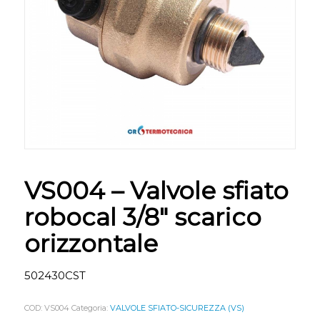
VS004 – Valvole sfiato
robocal 3/8″ scarico
orizzontale
502430CST
COD:
VS004
Categoria:
VALVOLE SFIATO-SICUREZZA (VS)