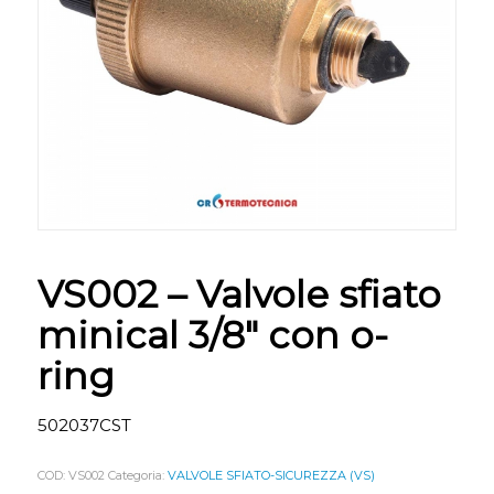
VS002 – Valvole sfiato
minical 3/8″ con o-
ring
502037CST
COD:
VS002
Categoria:
VALVOLE SFIATO-SICUREZZA (VS)