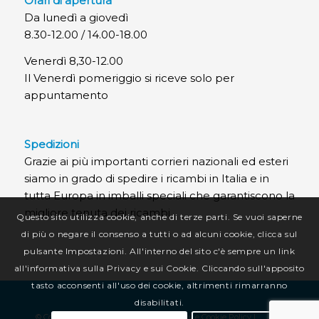
Orari di apertura
Da lunedì a giovedì
8.30-12.00 / 14.00-18.00
Venerdì 8,30-12.00
Il Venerdì pomeriggio si riceve solo per
appuntamento
Spedizioni
Grazie ai più importanti corrieri nazionali ed esteri
siamo in grado di spedire i ricambi in Italia e in
tutta Europa in imballi speciali che garantiscono la
migliore tenuta dei ricambi.
Questo sito utilizza cookie, anche di terze parti. Se vuoi saperne
di più o negare il consenso a tutti o ad alcuni cookie, clicca sul
pulsante Impostazioni. All'interno del sito c'è sempre un link
all'informativa sulla Privacy e sui Cookie. Cliccando sull'apposito
tasto acconsenti all'uso dei cookie, altrimenti rimarranno
disabilitati.
© Copyright CR Termotecnica Srl |
Privacy e Cookie Policy
|