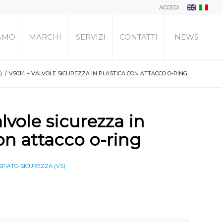
ACCEDI
IAMO
MARCHI
SERVIZI
CONTATTI
NEWS
)
/
VS014 – VALVOLE SICUREZZA IN PLASTICA CON ATTACCO O-RING
lvole sicurezza in
on attacco o-ring
SFIATO-SICUREZZA (VS)