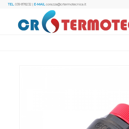
TEL.
039 878232 |
E-MAIL
corazza@crtermotecnica.it