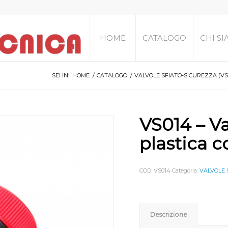
HOME
CATALOGO
CHI S
SEI IN:
HOME
/
CATALOGO
/
VALVOLE SFIATO-SICUREZZA (VS
VS014 – Va
plastica c
COD:
VS014
Categoria:
VALVOLE 
Descrizione