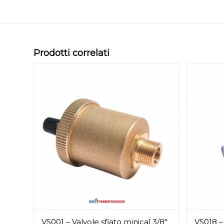
Prodotti correlati
VS001 – Valvole sfiato minical 3/8″
VS018 –