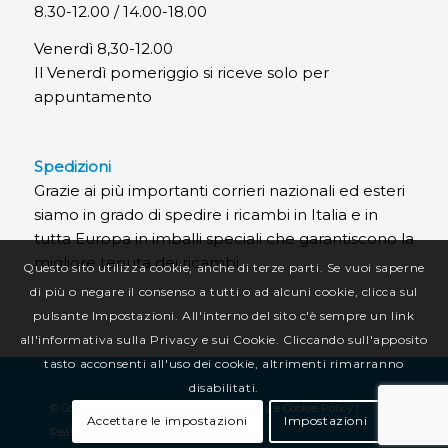
8.30-12.00 / 14.00-18.00
Venerdì 8,30-12.00
Il Venerdì pomeriggio si riceve solo per
appuntamento
Spedizioni
Grazie ai più importanti corrieri nazionali ed esteri
siamo in grado di spedire i ricambi in Italia e in
tutta Europa in imballi speciali che garantiscono la
migliore tenuta dei ricambi.
Questo sito utilizza cookie, anche di terze parti. Se vuoi saperne
di più o negare il consenso a tutti o ad alcuni cookie, clicca sul
pulsante Impostazioni. All'interno del sito c'è sempre un link
all'informativa sulla Privacy e sui Cookie. Cliccando sull'apposito
tasto acconsenti all'uso dei cookie, altrimenti rimarranno
disabilitati.
© Copyright CR Termotecnica Srl |
Privacy e Cookie Policy
|
Accettare le impostazioni
Impostazioni
Realizzazione sito web
:
Alkimedia