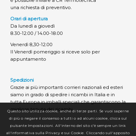
è possibile inviare a CR Termotecnica
una richiesta di preventivo.
Orari di apertura
Da lunedì a giovedì
8.30-12.00 / 14.00-18.00
Venerdì 8,30-12.00
Il Venerdì pomeriggio si riceve solo per
appuntamento
Spedizioni
Grazie ai più importanti corrieri nazionali ed esteri
siamo in grado di spedire i ricambi in Italia e in
tutta Europa in imballi speciali che garantiscono la
migliore tenuta dei ricambi.
Questo sito utilizza cookie, anche di terze parti. Se vuoi saperne
di più o negare il consenso a tutti o ad alcuni cookie, clicca sul
pulsante Impostazioni. All'interno del sito c'è sempre un link
all'informativa sulla Privacy e sui Cookie. Cliccando sull'apposito