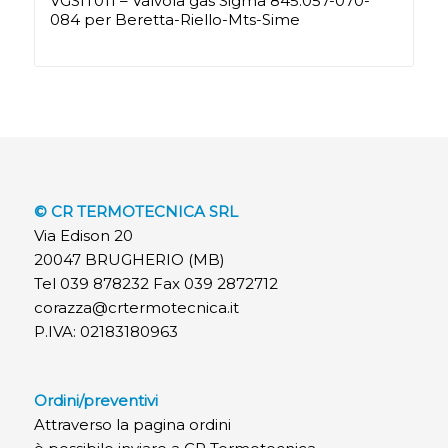
VGSIT011 – Valvola gas Sigma 845.057-070-
084 per Beretta-Riello-Mts-Sime
© CR TERMOTECNICA SRL
Via Edison 20
20047 BRUGHERIO (MB)
Tel 039 878232 Fax 039 2872712
corazza@crtermotecnica.it
P.IVA: 02183180963
Ordini/preventivi
Attraverso la pagina ordini