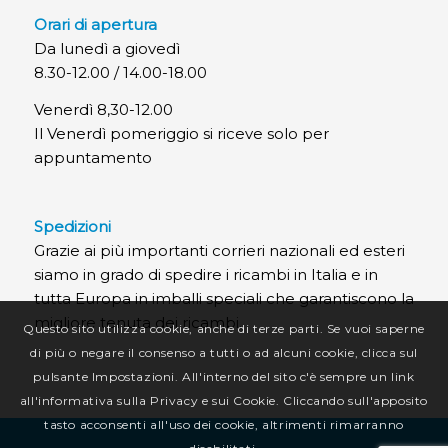
Orari di apertura
Da lunedì a giovedì
8.30-12.00 / 14.00-18.00
Venerdì 8,30-12.00
Il Venerdì pomeriggio si riceve solo per
appuntamento
Spedizioni
Grazie ai più importanti corrieri nazionali ed esteri
siamo in grado di spedire i ricambi in Italia e in
tutta Europa in imballi speciali che garantiscono la
migliore tenuta dei ricambi.
Questo sito utilizza cookie, anche di terze parti. Se vuoi saperne
di più o negare il consenso a tutti o ad alcuni cookie, clicca sul
pulsante Impostazioni. All'interno del sito c'è sempre un link
all'informativa sulla Privacy e sui Cookie. Cliccando sull'apposito
tasto acconsenti all'uso dei cookie, altrimenti rimarranno