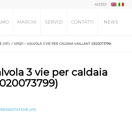
ACCEDI
IAMO
MARCHI
SERVIZI
CONTATTI
NEWS
 (VP)
/
VP021 – VALVOLA 3 VIE PER CALDAIA VAILLANT (0020073799)
lvola 3 vie per caldaia
(0020073799)
PRESSOSTATICHE (VP)