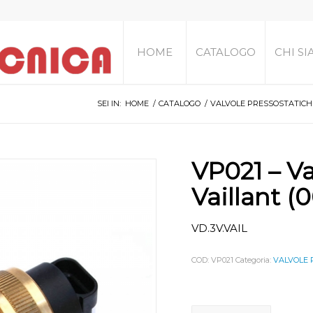
HOME
CATALOGO
CHI S
SEI IN:
HOME
/
CATALOGO
/
VALVOLE PRESSOSTATICHE
VP021 – Va
Vaillant 
VD.3V.VAIL
COD:
VP021
Categoria:
VALVOLE 