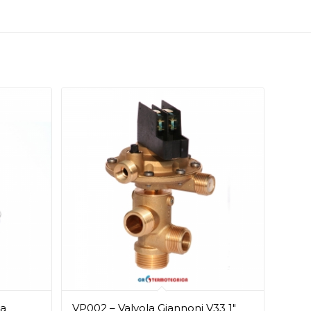
a
VP002 – Valvola Giannoni V33 1″