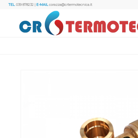
TEL.
039 878232 |
E-MAIL
corazza@crtermotecnica.it