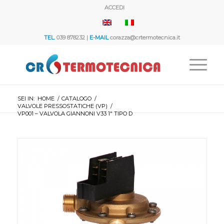
ACCEDI
TEL.
039 878232 |
E-MAIL
corazza@crtermotecnica.it
SEI IN:
HOME
/
CATALOGO
/
VALVOLE PRESSOSTATICHE (VP)
/
VP001 – VALVOLA GIANNONI V33 1″ TIPO D