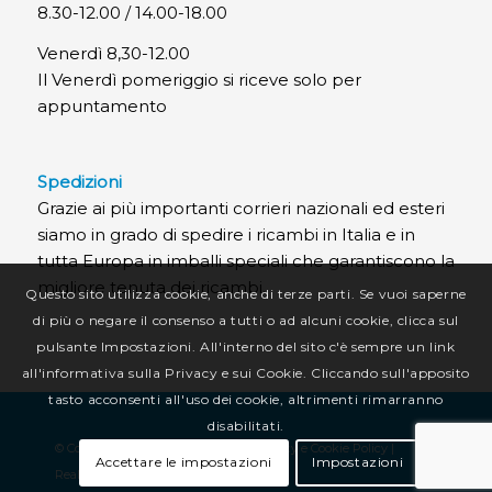
8.30-12.00 / 14.00-18.00
Venerdì 8,30-12.00
Il Venerdì pomeriggio si riceve solo per
appuntamento
Spedizioni
Grazie ai più importanti corrieri nazionali ed esteri
siamo in grado di spedire i ricambi in Italia e in
tutta Europa in imballi speciali che garantiscono la
migliore tenuta dei ricambi.
Questo sito utilizza cookie, anche di terze parti. Se vuoi saperne
di più o negare il consenso a tutti o ad alcuni cookie, clicca sul
pulsante Impostazioni. All'interno del sito c'è sempre un link
all'informativa sulla Privacy e sui Cookie. Cliccando sull'apposito
tasto acconsenti all'uso dei cookie, altrimenti rimarranno
disabilitati.
© Copyright CR Termotecnica Srl |
Privacy e Cookie Policy
|
Accettare le impostazioni
Impostazioni
Realizzazione sito web
:
Alkimedia