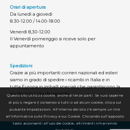
Orari di apertura
Da lunedì a giovedì
8.30-12.00 / 14.00-18.00
Venerdì 8,30-12.00
Il Venerdì pomeriggio si riceve solo per
appuntamento
Spedizioni
Grazie ai più importanti corrieri nazionali ed esteri
siamo in grado di spedire i ricambi in Italia e in
tutta Europa in imballi speciali che garantiscono la
migliore tenuta dei ricambi.
Questo sito utilizza cookie, anche di terze parti. Se vuoi saperne
di più o negare il consenso a tutti o ad alcuni cookie, clicca sul
pulsante Impostazioni. All'interno del sito c'è sempre un link
all'informativa sulla Privacy e sui Cookie. Cliccando sull'apposito
tasto acconsenti all'uso dei cookie, altrimenti rimarranno