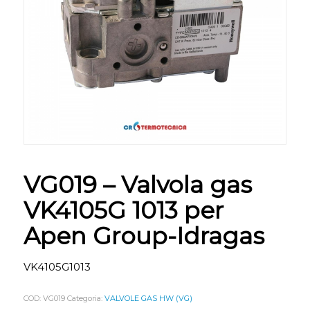
VG019 – Valvola gas
VK4105G 1013 per
Apen Group-Idragas
VK4105G1013
COD:
VG019
Categoria:
VALVOLE GAS HW (VG)