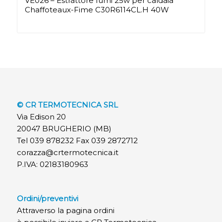
VE026 – Estrattore fumi 25w per caldaia
Chaffoteaux-Fime C30R6114CL.H 40W
© CR TERMOTECNICA SRL
Via Edison 20
20047 BRUGHERIO (MB)
Tel 039 878232 Fax 039 2872712
corazza@crtermotecnica.it
P.IVA: 02183180963
Ordini/preventivi
Attraverso la pagina ordini