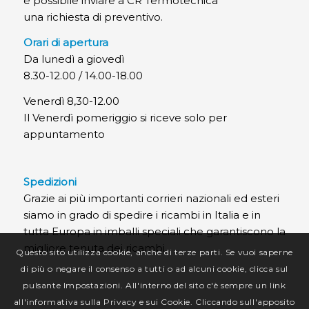
è possibile inviare a CR Termotecnica
una richiesta di preventivo.
Orari di apertura
Da lunedì a giovedì
8.30-12.00 / 14.00-18.00
Venerdì 8,30-12.00
Il Venerdì pomeriggio si riceve solo per
appuntamento
Spedizioni
Grazie ai più importanti corrieri nazionali ed esteri
siamo in grado di spedire i ricambi in Italia e in
tutta Europa in imballi speciali che garantiscono la
migliore tenuta dei ricambi.
Questo sito utilizza cookie, anche di terze parti. Se vuoi saperne
di più o negare il consenso a tutti o ad alcuni cookie, clicca sul
pulsante Impostazioni. All'interno del sito c'è sempre un link
all'informativa sulla Privacy e sui Cookie. Cliccando sull'apposito