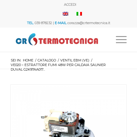
ACCEDI
TEL.
039 878232 |
E-MAIL
corazza@crtermotecnica.it
SEI IN:
HOME
/
CATALOGO
/
VENTIL EBM (VE)
/
VE020 – ESTRATTORE FUMI 48W PER CALDAIA SAUNIER
DUVAL G2K97AA017...