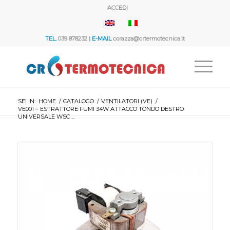
ACCEDI
TEL.
039 878232 |
E-MAIL
corazza@crtermotecnica.it
SEI IN:
HOME
/
CATALOGO
/
VENTILATORI (VE)
/
VE001 – ESTRATTORE FUMI 34W ATTACCO TONDO DESTRO
UNIVERSALE WSC ...