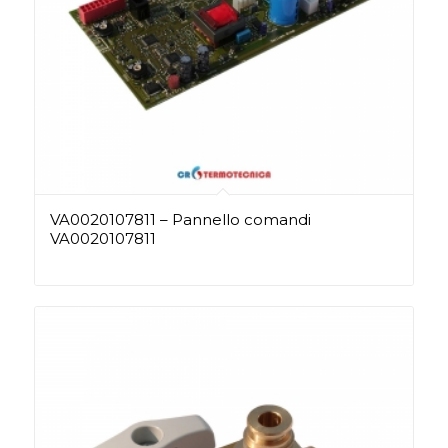
VA0020107811 – Pannello comandi
VA0020107811