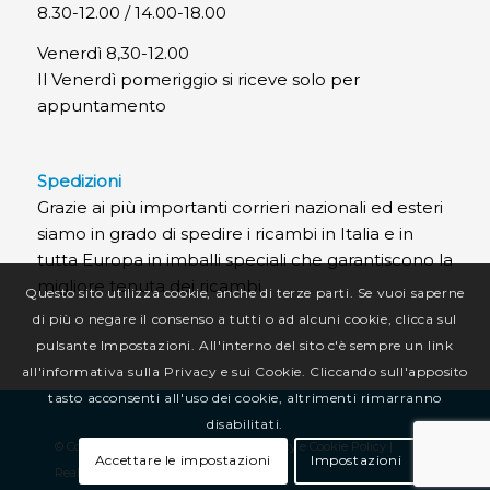
8.30-12.00 / 14.00-18.00
Venerdì 8,30-12.00
Il Venerdì pomeriggio si riceve solo per
appuntamento
Spedizioni
Grazie ai più importanti corrieri nazionali ed esteri
siamo in grado di spedire i ricambi in Italia e in
tutta Europa in imballi speciali che garantiscono la
migliore tenuta dei ricambi.
Questo sito utilizza cookie, anche di terze parti. Se vuoi saperne
di più o negare il consenso a tutti o ad alcuni cookie, clicca sul
pulsante Impostazioni. All'interno del sito c'è sempre un link
all'informativa sulla Privacy e sui Cookie. Cliccando sull'apposito
tasto acconsenti all'uso dei cookie, altrimenti rimarranno
disabilitati.
© Copyright CR Termotecnica Srl |
Privacy e Cookie Policy
|
Accettare le impostazioni
Impostazioni
Realizzazione sito web
:
Alkimedia