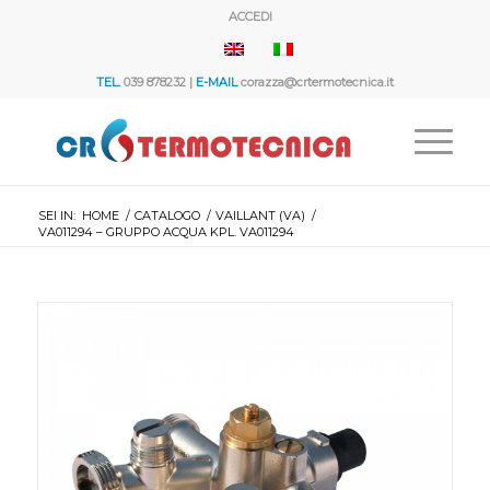
ACCEDI
TEL.
039 878232 |
E-MAIL
corazza@crtermotecnica.it
SEI IN:
HOME
/
CATALOGO
/
VAILLANT (VA)
/
VA011294 – GRUPPO ACQUA KPL. VA011294