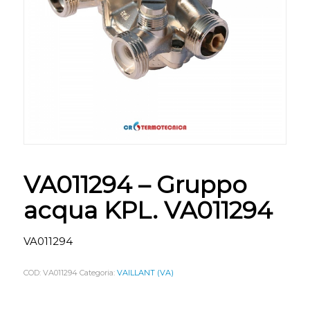
VA011294 – Gruppo
acqua KPL. VA011294
VA011294
COD:
VA011294
Categoria:
VAILLANT (VA)