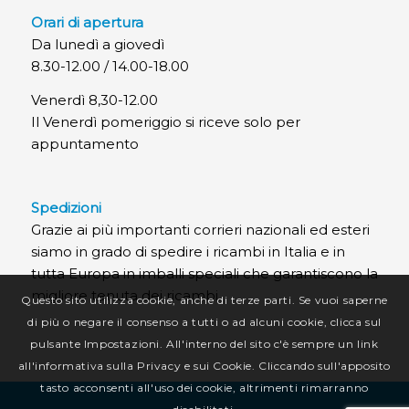
Orari di apertura
Da lunedì a giovedì
8.30-12.00 / 14.00-18.00
Venerdì 8,30-12.00
Il Venerdì pomeriggio si riceve solo per
appuntamento
Spedizioni
Grazie ai più importanti corrieri nazionali ed esteri
siamo in grado di spedire i ricambi in Italia e in
tutta Europa in imballi speciali che garantiscono la
migliore tenuta dei ricambi.
Questo sito utilizza cookie, anche di terze parti. Se vuoi saperne
di più o negare il consenso a tutti o ad alcuni cookie, clicca sul
pulsante Impostazioni. All'interno del sito c'è sempre un link
all'informativa sulla Privacy e sui Cookie. Cliccando sull'apposito
tasto acconsenti all'uso dei cookie, altrimenti rimarranno