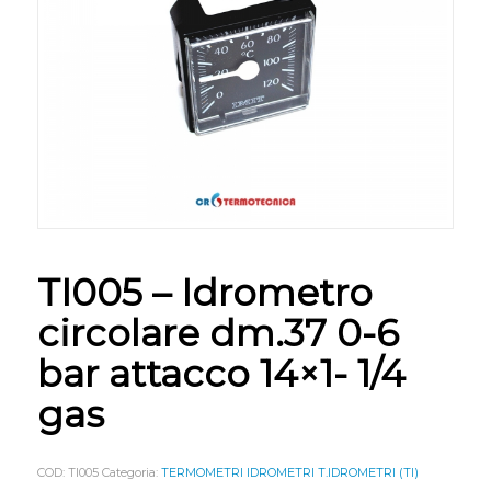
TI005 – Idrometro
circolare dm.37 0-6
bar attacco 14×1- 1/4
gas
COD:
TI005
Categoria:
TERMOMETRI IDROMETRI T.IDROMETRI (TI)