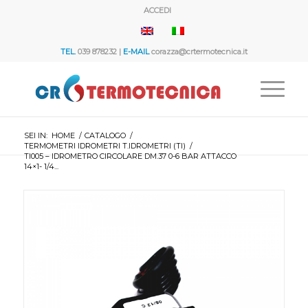
ACCEDI
TEL.
039 878232 |
E-MAIL
corazza@crtermotecnica.it
SEI IN:
HOME
/
CATALOGO
/
TERMOMETRI IDROMETRI T.IDROMETRI (TI)
/
TI005 – IDROMETRO CIRCOLARE DM.37 0-6 BAR ATTACCO
14×1- 1/4...