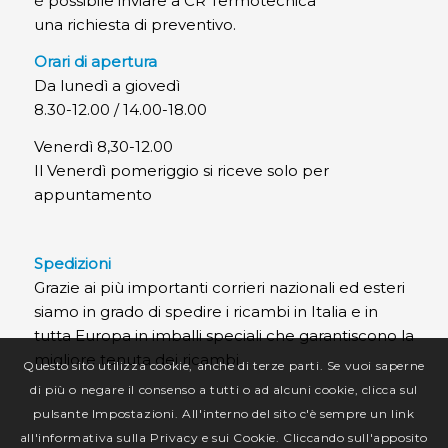
è possibile inviare a CR Termotecnica
una richiesta di preventivo.
Orari di apertura
Da lunedì a giovedì
8.30-12.00 / 14.00-18.00
Venerdì 8,30-12.00
Il Venerdì pomeriggio si riceve solo per
appuntamento
Spedizioni
Grazie ai più importanti corrieri nazionali ed esteri
siamo in grado di spedire i ricambi in Italia e in
tutta Europa in imballi speciali che garantiscono la
migliore tenuta dei ricambi.
Questo sito utilizza cookie, anche di terze parti. Se vuoi saperne
di più o negare il consenso a tutti o ad alcuni cookie, clicca sul
pulsante Impostazioni. All'interno del sito c'è sempre un link
all'informativa sulla Privacy e sui Cookie. Cliccando sull'apposito