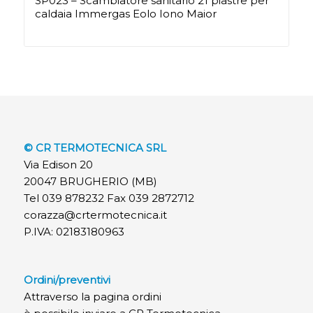
SP023 – Scambiatore sanitario 21 piastre per
caldaia Immergas Eolo Iono Maior
© CR TERMOTECNICA SRL
Via Edison 20
20047 BRUGHERIO (MB)
Tel 039 878232 Fax 039 2872712
corazza@crtermotecnica.it
P.IVA: 02183180963
Ordini/preventivi
Attraverso la pagina ordini