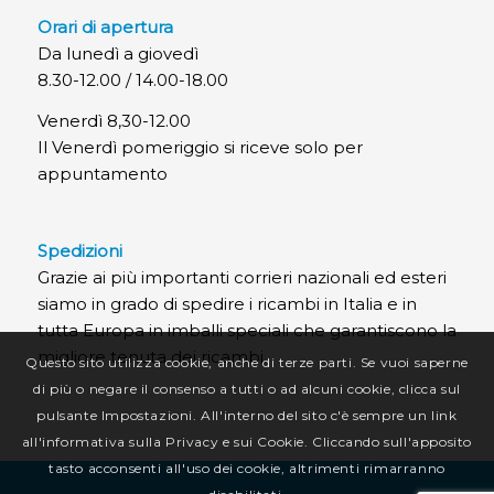
Orari di apertura
Da lunedì a giovedì
8.30-12.00 / 14.00-18.00
Venerdì 8,30-12.00
Il Venerdì pomeriggio si riceve solo per
appuntamento
Spedizioni
Grazie ai più importanti corrieri nazionali ed esteri
siamo in grado di spedire i ricambi in Italia e in
tutta Europa in imballi speciali che garantiscono la
migliore tenuta dei ricambi.
Questo sito utilizza cookie, anche di terze parti. Se vuoi saperne
di più o negare il consenso a tutti o ad alcuni cookie, clicca sul
pulsante Impostazioni. All'interno del sito c'è sempre un link
all'informativa sulla Privacy e sui Cookie. Cliccando sull'apposito
tasto acconsenti all'uso dei cookie, altrimenti rimarranno