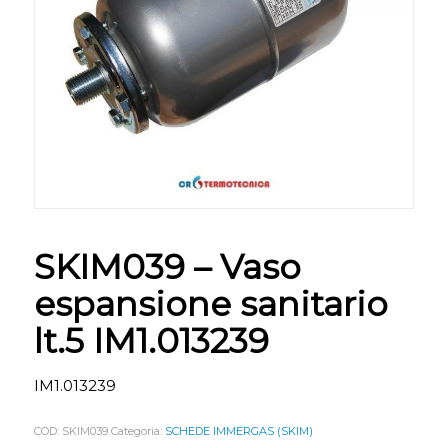
SKIM039 – Vaso
espansione sanitario
lt.5 IM1.013239
IM1.013239
COD:
SKIM039
Categoria:
SCHEDE IMMERGAS (SKIM)