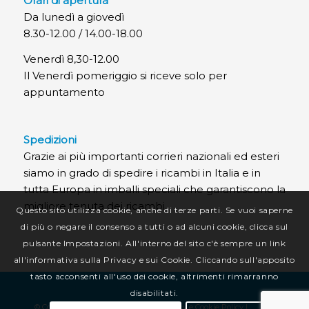
Orari di apertura
Da lunedì a giovedì
8.30-12.00 / 14.00-18.00
Venerdì 8,30-12.00
Il Venerdì pomeriggio si riceve solo per
appuntamento
Spedizioni
Grazie ai più importanti corrieri nazionali ed esteri
siamo in grado di spedire i ricambi in Italia e in
tutta Europa in imballi speciali che garantiscono la
migliore tenuta dei ricambi.
Questo sito utilizza cookie, anche di terze parti. Se vuoi saperne
di più o negare il consenso a tutti o ad alcuni cookie, clicca sul
pulsante Impostazioni. All'interno del sito c'è sempre un link
all'informativa sulla Privacy e sui Cookie. Cliccando sull'apposito
tasto acconsenti all'uso dei cookie, altrimenti rimarranno
disabilitati.
© Copyright CR Termotecnica Srl |
Privacy e Cookie Policy
|