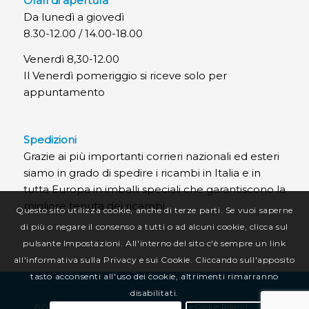
Orari di apertura
Da lunedì a giovedì
8.30-12.00 / 14.00-18.00
Venerdì 8,30-12.00
Il Venerdì pomeriggio si riceve solo per
appuntamento
Spedizioni
Grazie ai più importanti corrieri nazionali ed esteri
siamo in grado di spedire i ricambi in Italia e in
tutta Europa in imballi speciali che garantiscono la
migliore tenuta dei ricambi.
Questo sito utilizza cookie, anche di terze parti. Se vuoi saperne
di più o negare il consenso a tutti o ad alcuni cookie, clicca sul
pulsante Impostazioni. All'interno del sito c'è sempre un link
all'informativa sulla Privacy e sui Cookie. Cliccando sull'apposito
tasto acconsenti all'uso dei cookie, altrimenti rimarranno
disabilitati.
© Copyright CR Termotecnica Srl |
Privacy e Cookie Policy
|