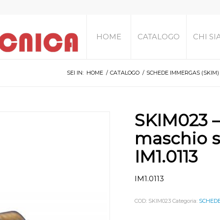
HOME
CATALOGO
CHI S
SEI IN:
HOME
/
CATALOGO
/
SCHEDE IMMERGAS (SKIM)
SKIM023 –
maschio s
IM1.0113
IM1.0113
COD:
SKIM023
Categoria:
SCHEDE