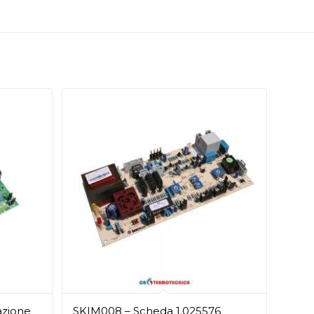
azione
SKIM008 – Scheda 1.025576