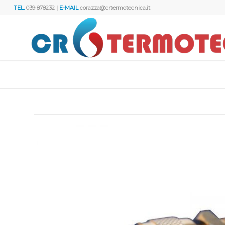
TEL.
039 878232 |
E-MAIL
corazza@crtermotecnica.it