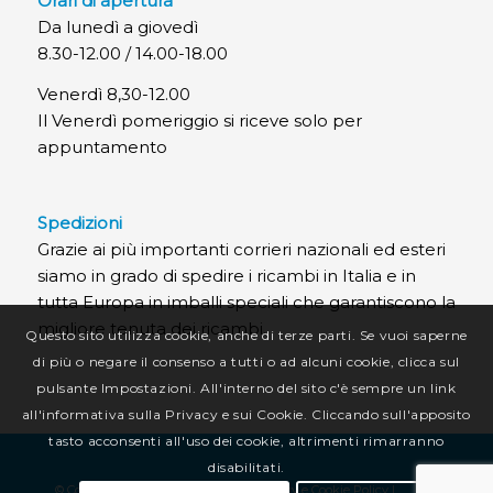
Orari di apertura
Da lunedì a giovedì
8.30-12.00 / 14.00-18.00
Venerdì 8,30-12.00
Il Venerdì pomeriggio si riceve solo per
appuntamento
Spedizioni
Grazie ai più importanti corrieri nazionali ed esteri
siamo in grado di spedire i ricambi in Italia e in
tutta Europa in imballi speciali che garantiscono la
migliore tenuta dei ricambi.
Questo sito utilizza cookie, anche di terze parti. Se vuoi saperne
di più o negare il consenso a tutti o ad alcuni cookie, clicca sul
pulsante Impostazioni. All'interno del sito c'è sempre un link
all'informativa sulla Privacy e sui Cookie. Cliccando sull'apposito
tasto acconsenti all'uso dei cookie, altrimenti rimarranno
disabilitati.
© Copyright CR Termotecnica Srl |
Privacy e Cookie Policy
|