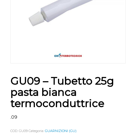
GU09 – Tubetto 25g
pasta bianca
termoconduttrice
.09
COD:
GU09
Categoria:
GUARNIZIONI (GU)