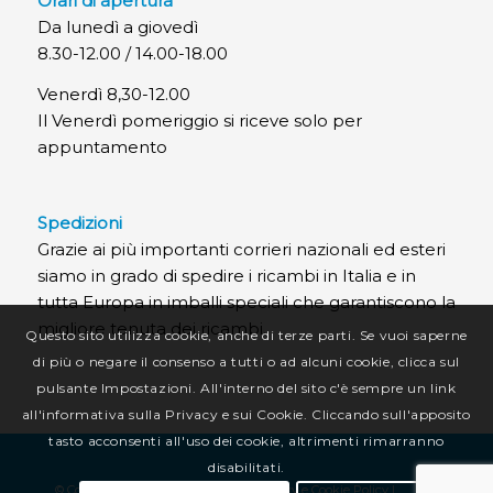
Orari di apertura
Da lunedì a giovedì
8.30-12.00 / 14.00-18.00
Venerdì 8,30-12.00
Il Venerdì pomeriggio si riceve solo per
appuntamento
Spedizioni
Grazie ai più importanti corrieri nazionali ed esteri
siamo in grado di spedire i ricambi in Italia e in
tutta Europa in imballi speciali che garantiscono la
migliore tenuta dei ricambi.
Questo sito utilizza cookie, anche di terze parti. Se vuoi saperne
di più o negare il consenso a tutti o ad alcuni cookie, clicca sul
pulsante Impostazioni. All'interno del sito c'è sempre un link
all'informativa sulla Privacy e sui Cookie. Cliccando sull'apposito
tasto acconsenti all'uso dei cookie, altrimenti rimarranno
disabilitati.
© Copyright CR Termotecnica Srl |
Privacy e Cookie Policy
|