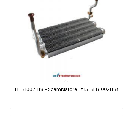
BER10021118 – Scambiatore Lt.13 BER10021118