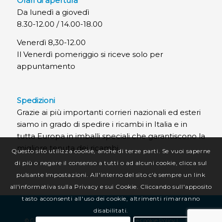
Orari di apertura
Da lunedì a giovedì
8.30-12.00 / 14.00-18.00
Venerdì 8,30-12.00
Il Venerdì pomeriggio si riceve solo per
appuntamento
Spedizioni
Grazie ai più importanti corrieri nazionali ed esteri
siamo in grado di spedire i ricambi in Italia e in
tutta Europa in imballi speciali che garantiscono la
migliore tenuta dei ricambi.
Questo sito utilizza cookie, anche di terze parti. Se vuoi saperne
di più o negare il consenso a tutti o ad alcuni cookie, clicca sul
pulsante Impostazioni. All'interno del sito c'è sempre un link
all'informativa sulla Privacy e sui Cookie. Cliccando sull'apposito
tasto acconsenti all'uso dei cookie, altrimenti rimarranno
disabilitati.
© Copyright CR Termotecnica Srl |
Privacy e Cookie Policy
|