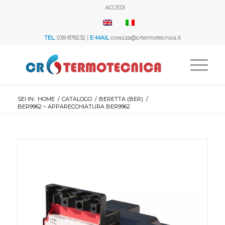
ACCEDI
TEL.
039 878232 |
E-MAIL
corazza@crtermotecnica.it
SEI IN:
HOME
/
CATALOGO
/
BERETTA (BER)
/
BER9962 – APPARECCHIATURA BER9962