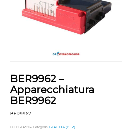
BER9962 –
Apparecchiatura
BER9962
BER9962
COD:
BER9962
Categoria:
BERETTA (BER)