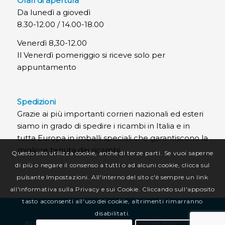
Orari di apertura
Da lunedì a giovedì
8.30-12.00 / 14.00-18.00
Venerdì 8,30-12.00
Il Venerdì pomeriggio si riceve solo per
appuntamento
Spedizioni
Grazie ai più importanti corrieri nazionali ed esteri
siamo in grado di spedire i ricambi in Italia e in
tutta Europa in imballi speciali che garantiscono la
migliore tenuta dei ricambi.
Questo sito utilizza cookie, anche di terze parti. Se vuoi saperne
di più o negare il consenso a tutti o ad alcuni cookie, clicca sul
pulsante Impostazioni. All'interno del sito c'è sempre un link
all'informativa sulla Privacy e sui Cookie. Cliccando sull'apposito
tasto acconsenti all'uso dei cookie, altrimenti rimarranno
disabilitati.
© Copyright CR Termotecnica Srl |
Privacy e Cookie Policy
|