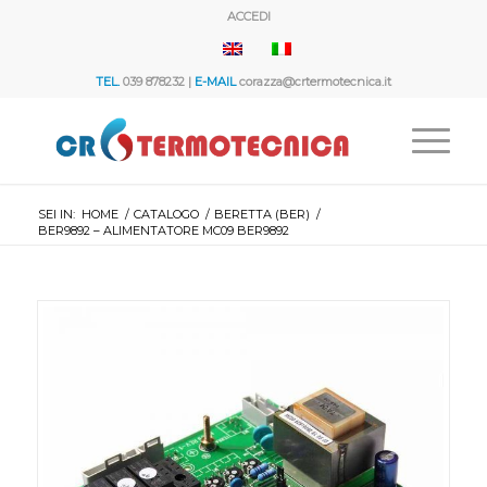
ACCEDI
TEL.
039 878232 |
E-MAIL
corazza@crtermotecnica.it
SEI IN:
HOME
/
CATALOGO
/
BERETTA (BER)
/
BER9892 – ALIMENTATORE MC09 BER9892