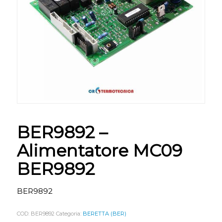
BER9892 –
Alimentatore MC09
BER9892
BER9892
COD:
BER9892
Categoria:
BERETTA (BER)