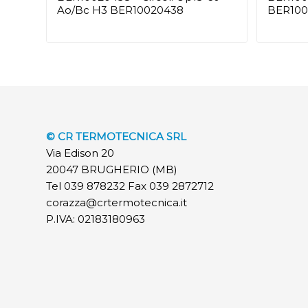
Ao/Bc H3 BER10020438
BER100
© CR TERMOTECNICA SRL
Via Edison 20
20047 BRUGHERIO (MB)
Tel 039 878232 Fax 039 2872712
corazza@crtermotecnica.it
P.IVA: 02183180963