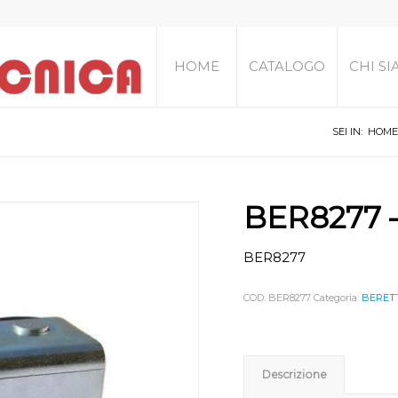
HOME
CATALOGO
CHI S
SEI IN:
HOME
BER8277 –
BER8277
COD:
BER8277
Categoria:
BERETT
Descrizione