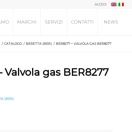
ACCEDI
IAMO
MARCHI
SERVIZI
CONTATTI
NEWS
/
CATALOGO
/
BERETTA (BER)
/
BER8277 – VALVOLA GAS BER8277
 Valvola gas BER8277
A (BER)