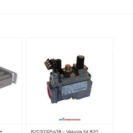
e
820301R5438 – Valvola Sit 820