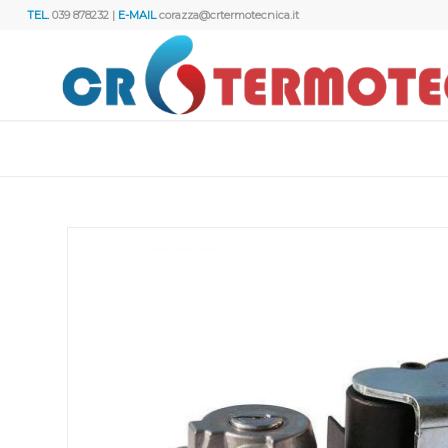
TEL.
039 878232 |
E-MAIL
corazza@crtermotecnica.it