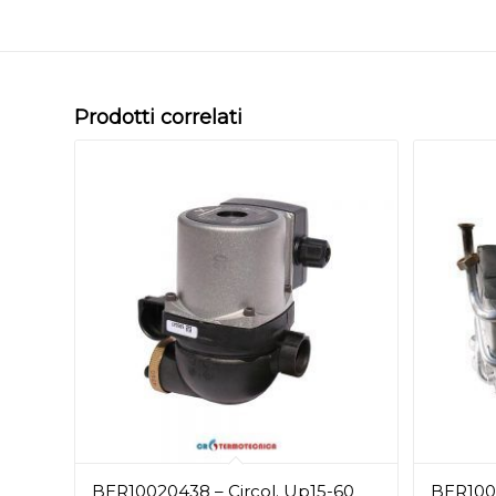
Prodotti correlati
BER10020438 – Circol. Up15-60
BER1002