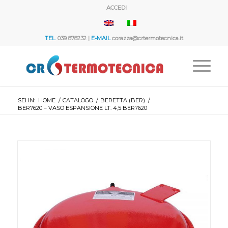
ACCEDI
TEL.
039 878232 |
E-MAIL
corazza@crtermotecnica.it
SEI IN:
HOME
/
CATALOGO
/
BERETTA (BER)
/
BER7620 – VASO ESPANSIONE LT. 4,5 BER7620