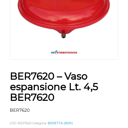
BER7620 – Vaso
espansione Lt. 4,5
BER7620
BER7620
COD:
BER7620
Categoria:
BERETTA (BER)