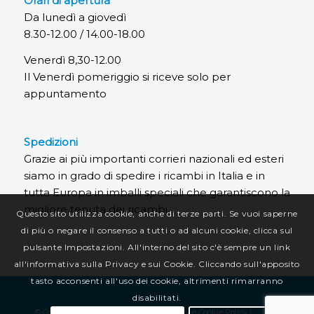
Orari di apertura
Da lunedì a giovedì
8.30-12.00 / 14.00-18.00
Venerdì 8,30-12.00
Il Venerdì pomeriggio si riceve solo per
appuntamento
Spedizioni
Grazie ai più importanti corrieri nazionali ed esteri
siamo in grado di spedire i ricambi in Italia e in
tutta Europa in imballi speciali che garantiscono la
migliore tenuta dei ricambi.
Questo sito utilizza cookie, anche di terze parti. Se vuoi saperne
di più o negare il consenso a tutti o ad alcuni cookie, clicca sul
pulsante Impostazioni. All'interno del sito c'è sempre un link
all'informativa sulla Privacy e sui Cookie. Cliccando sull'apposito
tasto acconsenti all'uso dei cookie, altrimenti rimarranno
disabilitati.
© Copyright CR Termotecnica Srl |
Privacy e Cookie Policy
|