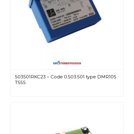
503501RKC23 – Code 0.503.501 type DMR10S
TS5S