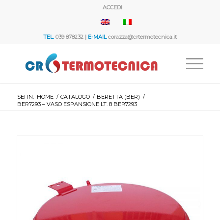
ACCEDI
TEL.
039 878232 |
E-MAIL
corazza@crtermotecnica.it
SEI IN:
HOME
/
CATALOGO
/
BERETTA (BER)
/
BER7293 – VASO ESPANSIONE LT. 8 BER7293