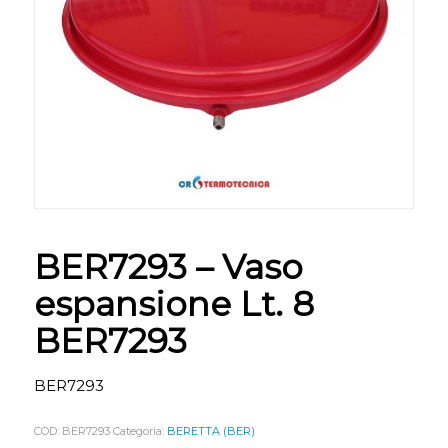
BER7293 – Vaso
espansione Lt. 8
BER7293
BER7293
COD:
BER7293
Categoria:
BERETTA (BER)