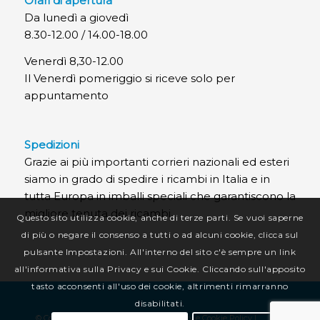
Orari di apertura
Da lunedì a giovedì
8.30-12.00 / 14.00-18.00
Venerdì 8,30-12.00
Il Venerdì pomeriggio si riceve solo per
appuntamento
Spedizioni
Grazie ai più importanti corrieri nazionali ed esteri
siamo in grado di spedire i ricambi in Italia e in
tutta Europa in imballi speciali che garantiscono la
migliore tenuta dei ricambi.
Questo sito utilizza cookie, anche di terze parti. Se vuoi saperne
di più o negare il consenso a tutti o ad alcuni cookie, clicca sul
pulsante Impostazioni. All'interno del sito c'è sempre un link
all'informativa sulla Privacy e sui Cookie. Cliccando sull'apposito
tasto acconsenti all'uso dei cookie, altrimenti rimarranno
disabilitati.
© Copyright CR Termotecnica Srl |
Privacy e Cookie Policy
|