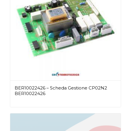
BER10022426 – Scheda Gestione CP02N2
BER10022426