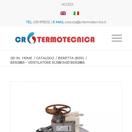
ACCEDI
TEL.
039 878232 |
E-MAIL
corazza@crtermotecnica.it
SEI IN:
HOME
/
CATALOGO
/
BERETTA (BER)
/
BER2865 – VENTILATORE RL108/3400 BER2865