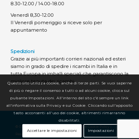
8.30-12.00 / 14.00-18.00
Venerdì 8,30-12.00
Il Venerdì pomeriggio si riceve solo per
appuntamento
Spedizioni
Grazie ai più importanti corrieri nazionali ed esteri
siamo in grado di spedire i ricambi in Italia e in
tutta Europa in imballi speciali che garantiscono la
migliore tenuta dei ricambi.
Questo sito utilizza cookie, anche di terze parti. Se vuoi saperne
di più o negare il consenso a tutti o ad alcuni cookie, clicca sul
pulsante Impostazioni. All'interno del sito c'è sempre un link
all'informativa sulla Privacy e sui Cookie. Cliccando sull'apposito
tasto acconsenti all'uso dei cookie, altrimenti rimarranno
disabilitati.
© Copyright CR Termotecnica Srl |
Privacy e Cookie Policy
|
Accettare le impostazioni
Impostazioni
Realizzazione sito web
:
Alkimedia