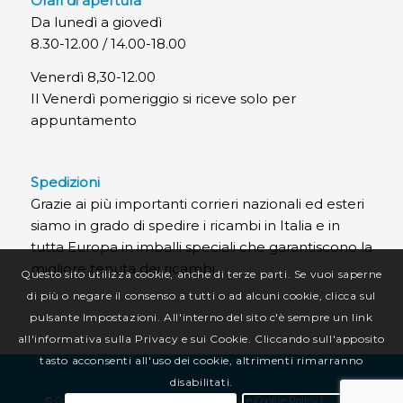
Orari di apertura
Da lunedì a giovedì
8.30-12.00 / 14.00-18.00
Venerdì 8,30-12.00
Il Venerdì pomeriggio si riceve solo per
appuntamento
Spedizioni
Grazie ai più importanti corrieri nazionali ed esteri
siamo in grado di spedire i ricambi in Italia e in
tutta Europa in imballi speciali che garantiscono la
migliore tenuta dei ricambi.
Questo sito utilizza cookie, anche di terze parti. Se vuoi saperne
di più o negare il consenso a tutti o ad alcuni cookie, clicca sul
pulsante Impostazioni. All'interno del sito c'è sempre un link
all'informativa sulla Privacy e sui Cookie. Cliccando sull'apposito
tasto acconsenti all'uso dei cookie, altrimenti rimarranno
disabilitati.
© Copyright CR Termotecnica Srl |
Privacy e Cookie Policy
|