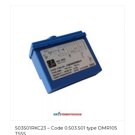
503501RKC23 – Code 0.503.501 type DMR10S
TS5S