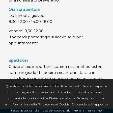
una richiesta di preventivo.
Orari di apertura
Da lunedì a giovedì
8.30-12.00 / 14.00-18.00
Venerdì 8,30-12.00
Il Venerdì pomeriggio si riceve solo per
appuntamento
Spedizioni
Grazie ai più importanti corrieri nazionali ed esteri
siamo in grado di spedire i ricambi in Italia e in
tutta Europa in imballi speciali che garantiscono la
migliore tenuta dei ricambi.
Questo sito utilizza cookie, anche di terze parti. Se vuoi saperne
di più o negare il consenso a tutti o ad alcuni cookie, clicca sul
pulsante Impostazioni. All'interno del sito c'è sempre un link
all'informativa sulla Privacy e sui Cookie. Cliccando sull'apposito
tasto acconsenti all'uso dei cookie, altrimenti rimarranno