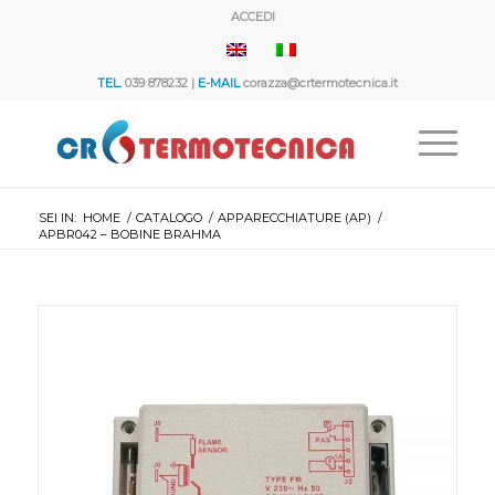
ACCEDI
TEL.
039 878232 |
E-MAIL
corazza@crtermotecnica.it
SEI IN:
HOME
/
CATALOGO
/
APPARECCHIATURE (AP)
/
APBR042 – BOBINE BRAHMA