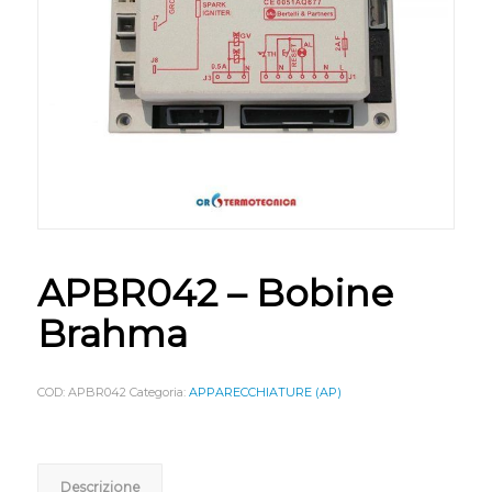
APBR042 – Bobine
Brahma
COD:
APBR042
Categoria:
APPARECCHIATURE (AP)
Descrizione