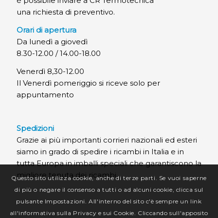
è possibile inviare a CR Termotecnica
una richiesta di preventivo.
Orari di apertura
Da lunedì a giovedì
8.30-12.00 / 14.00-18.00
Venerdì 8,30-12.00
Il Venerdì pomeriggio si riceve solo per
appuntamento
Spedizioni
Grazie ai più importanti corrieri nazionali ed esteri
siamo in grado di spedire i ricambi in Italia e in
tutta Europa in imballi speciali che garantiscono la
migliore tenuta dei ricambi.
Questo sito utilizza cookie, anche di terze parti. Se vuoi saperne
di più o negare il consenso a tutti o ad alcuni cookie, clicca sul
pulsante Impostazioni. All'interno del sito c'è sempre un link
all'informativa sulla Privacy e sui Cookie. Cliccando sull'apposito