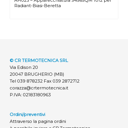
AH023 – Apparecchiatura S4565QM 1012 per
Radiant-Biasi-Beretta
© CR TERMOTECNICA SRL
Via Edison 20
20047 BRUGHERIO (MB)
Tel 039 878232 Fax 039 2872712
corazza@crtermotecnica.it
P.IVA: 02183180963
Ordini/preventivi
Attraverso la pagina ordini