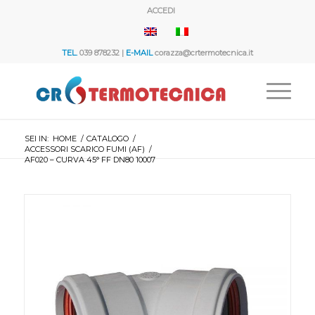
ACCEDI
TEL.
039 878232 |
E-MAIL
corazza@crtermotecnica.it
SEI IN:
HOME
/
CATALOGO
/
ACCESSORI SCARICO FUMI (AF)
/
AF020 – CURVA 45° FF DN80 10007